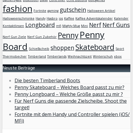
battleroyale
bluetooth
BMW
Controller
Echo Buttons
epicgames
fashion
gutschein
Fortnite
gaming
Halloween Artikel
Halloweenschminke
Handy
Hasbro
ios
Kaffee
Kaffee Adventskalender
Kalender
Longboard
Nerf
Nerf Guns
Kontaktlinsen
mfi
Mighty Mug
Mini
Penny
Penny
Nerf Gun Ziele
Nerf Gun Zubehör
Board
Skateboard
shoppen
Schießscheib
Sport
Thermobecher
Timberland
Timberlands
Weihnachtszeit
Winterschuh
xbox
Neuste Beiträge
Die besten Timberland Boots
Penny Skateboard – Welches Board passt zu mir?
Penny Longboard – Welche Größe passt zu mir ?
Für Nerf Guns die passende Zielscheibe. Shoot the
target!
Fortnite mit dem Handy und Controller spielen (iOS/
MFi)