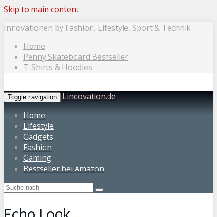
Skip to main content
Innovationen by Fashion, Lifestyle, Sport & Technik
Home
Penny Skateboard Bestseller
T-Shirts & Hoodies
Lindovation.de
Toggle navigation
Home
Lifestyle
Gadgets
Fashion
Gaming
Bestseller bei Amazon
Echo Look