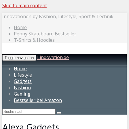
Skip to main content
Innovationen by Fashion, Lifestyle, Sport & Technik
Home
Penny Skateboard Bestseller
T-Shirts & Hoodies
Lindovation.de
Toggle navigation
Home
Lifestyle
Gadgets
Fashion
Gaming
Bestseller bei Amazon
Alexa Gadgets