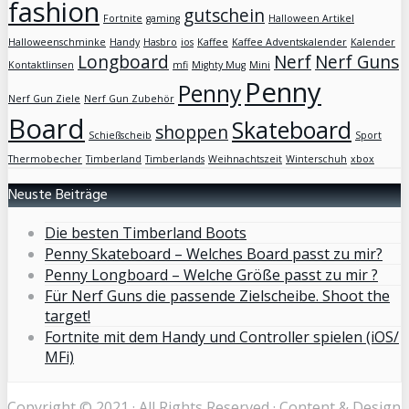
fashion
gutschein
Fortnite
gaming
Halloween Artikel
Halloweenschminke
Handy
Hasbro
ios
Kaffee
Kaffee Adventskalender
Kalender
Longboard
Nerf
Nerf Guns
Kontaktlinsen
mfi
Mighty Mug
Mini
Penny
Penny
Nerf Gun Ziele
Nerf Gun Zubehör
Board
Skateboard
shoppen
Schießscheib
Sport
Thermobecher
Timberland
Timberlands
Weihnachtszeit
Winterschuh
xbox
Neuste Beiträge
Die besten Timberland Boots
Penny Skateboard – Welches Board passt zu mir?
Penny Longboard – Welche Größe passt zu mir ?
Für Nerf Guns die passende Zielscheibe. Shoot the
target!
Fortnite mit dem Handy und Controller spielen (iOS/
MFi)
Copyright © 2021 · All Rights Reserved · Content & Design