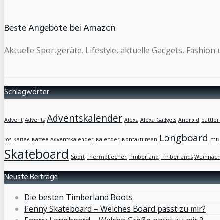
Beste Angebote bei Amazon
Aktuelle Sportgeräte, Lifestyle, aktuelle Gadgets, Fashio
Schlagwörter
Adventskalender
Advent
Advents
Alexa
Alexa Gadgets
Android
battler
Longboard
ios
Kaffee
Kaffee Adventskalender
Kalender
Kontaktlinsen
mfi
Skateboard
Sport
Thermobecher
Timberland
Timberlands
Weihnach
Neuste Beiträge
Die besten Timberland Boots
Penny Skateboard – Welches Board passt zu mir?