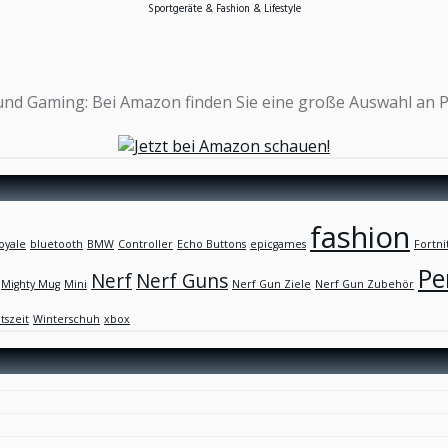
Sportgeräte & Fashion & Lifestyle
n und Gaming: Bei Amazon finden Sie eine große Auswahl an 
fashion
oyale
bluetooth
BMW
Controller
Echo Buttons
epicgames
Fortni
Pe
Nerf
Nerf Guns
Mighty Mug
Mini
Nerf Gun Ziele
Nerf Gun Zubehör
tszeit
Winterschuh
xbox