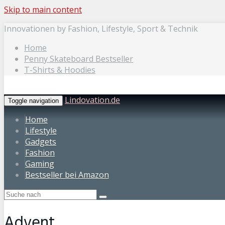
Skip to main content
Innovationen by Fashion, Lifestyle, Sport & Technik
Home
Penny Skateboard Bestseller
T-Shirts & Hoodies
Lindovation.de
Toggle navigation
Home
Lifestyle
Gadgets
Fashion
Gaming
Bestseller bei Amazon
Advent