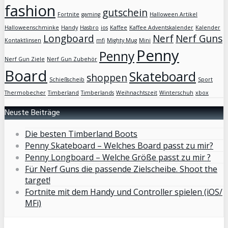
fashion
gutschein
Fortnite
gaming
Halloween Artikel
Halloweenschminke
Handy
Hasbro
ios
Kaffee
Kaffee Adventskalender
Kalender
Longboard
Nerf
Nerf Guns
Kontaktlinsen
mfi
Mighty Mug
Mini
Penny
Penny
Nerf Gun Ziele
Nerf Gun Zubehör
Board
Skateboard
shoppen
Schießscheib
Sport
Thermobecher
Timberland
Timberlands
Weihnachtszeit
Winterschuh
xbox
Neuste Beiträge
Die besten Timberland Boots
Penny Skateboard – Welches Board passt zu mir?
Penny Longboard – Welche Größe passt zu mir ?
Für Nerf Guns die passende Zielscheibe. Shoot the
target!
Fortnite mit dem Handy und Controller spielen (iOS/
MFi)