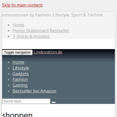
Skip to main content
Innovationen by Fashion, Lifestyle, Sport & Technik
Home
Penny Skateboard Bestseller
T-Shirts & Hoodies
Lindovation.de
Toggle navigation
Home
Lifestyle
Gadgets
Fashion
Gaming
Bestseller bei Amazon
shoppen