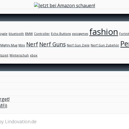
fashion
oyale
bluetooth
BMW
Controller
Echo Buttons
epicgames
Fortni
Pe
Nerf
Nerf Guns
Mighty Mug
Mini
Nerf Gun Ziele
Nerf Gun Zubehör
tszeit
Winterschuh
xbox
rget!
MFi)
by Lindovation.de