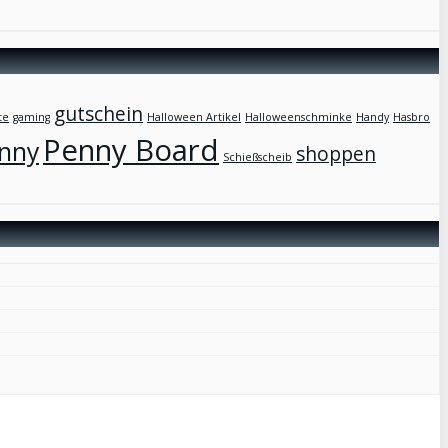
gutschein
te
gaming
Halloween Artikel
Halloweenschminke
Handy
Hasbro
Penny Board
nny
shoppen
Schießscheib