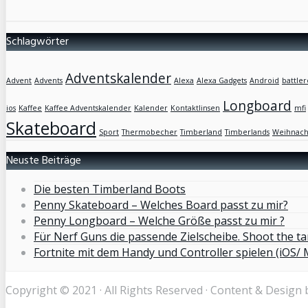
Schlagwörter
Adventskalender
Advent
Advents
Alexa
Alexa Gadgets
Android
battler
Longboard
ios
Kaffee
Kaffee Adventskalender
Kalender
Kontaktlinsen
mfi
Skateboard
Sport
Thermobecher
Timberland
Timberlands
Weihnach
Neuste Beiträge
Die besten Timberland Boots
Penny Skateboard – Welches Board passt zu mir?
Penny Longboard – Welche Größe passt zu mir ?
Für Nerf Guns die passende Zielscheibe. Shoot the ta
Fortnite mit dem Handy und Controller spielen (iOS/ 
Copyright © 2021 · All Rights Reserved · Content & Design 