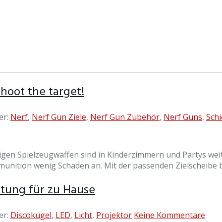
hoot the target!
er:
Nerf
,
Nerf Gun Ziele
,
Nerf Gun Zubehör
,
Nerf Guns
,
Sch
rbigen Spielzeugwaffen sind in Kinderzimmern und Partys we
fmunition wenig Schaden an. Mit der passenden Zielscheibe 
htung für zu Hause
er:
Discokugel
,
LED
,
Licht
,
Projektor
Keine Kommentare