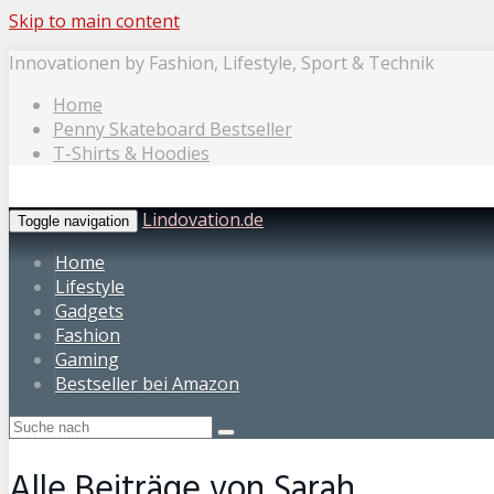
Skip to main content
Innovationen by Fashion, Lifestyle, Sport & Technik
Home
Penny Skateboard Bestseller
T-Shirts & Hoodies
Lindovation.de
Toggle navigation
Home
Lifestyle
Gadgets
Fashion
Gaming
Bestseller bei Amazon
Alle Beiträge von
Sarah