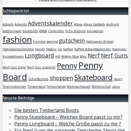
Schlagwörter
Adventskalender
Advent
Advents
Alexa
Alexa Gadgets
Android
battleroyale
bluetooth
BMW
Controller
Echo Buttons
epicgames
fashion
gutschein
Fortnite
gaming
Halloween Artikel
Halloweenschminke
Handy
Hasbro
ios
Kaffee
Kaffee Adventskalender
Kalender
Longboard
Nerf
Nerf Guns
Kontaktlinsen
mfi
Mighty Mug
Mini
Penny
Penny
Nerf Gun Ziele
Nerf Gun Zubehör
Board
Skateboard
shoppen
Schießscheib
Sport
Thermobecher
Timberland
Timberlands
Weihnachtszeit
Winterschuh
xbox
Neuste Beiträge
Die besten Timberland Boots
Penny Skateboard – Welches Board passt zu mir?
Penny Longboard – Welche Größe passt zu mir ?
Für Nerf Guns die passende Zielscheibe. Shoot the