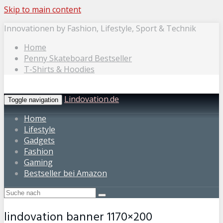
Skip to main content
Innovationen by Fashion, Lifestyle, Sport & Technik
Home
Penny Skateboard Bestseller
T-Shirts & Hoodies
Lindovation.de
Toggle navigation
Home
Lifestyle
Gadgets
Fashion
Gaming
Bestseller bei Amazon
lindovation banner 1170×200