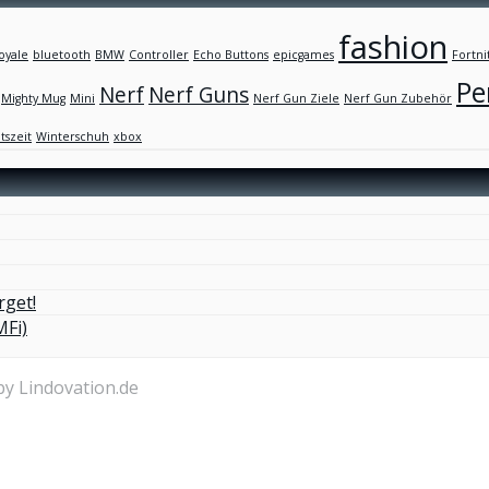
fashion
oyale
bluetooth
BMW
Controller
Echo Buttons
epicgames
Fortni
Pe
Nerf
Nerf Guns
Mighty Mug
Mini
Nerf Gun Ziele
Nerf Gun Zubehör
tszeit
Winterschuh
xbox
rget!
MFi)
by Lindovation.de