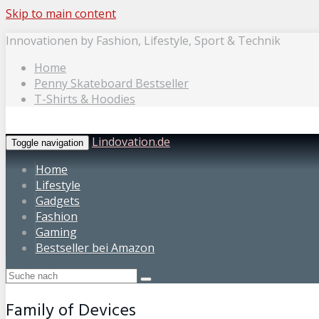
Skip to main content
Innovationen by Fashion, Lifestyle, Sport & Technik
Home
Penny Skateboard Bestseller
T-Shirts & Hoodies
Lindovation.de
Toggle navigation
Home
Lifestyle
Gadgets
Fashion
Gaming
Bestseller bei Amazon
Family of Devices