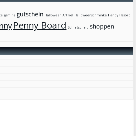
gutschein
te
gaming
Halloween Artikel
Halloweenschminke
Handy
Hasbro
Penny Board
nny
shoppen
Schießscheib