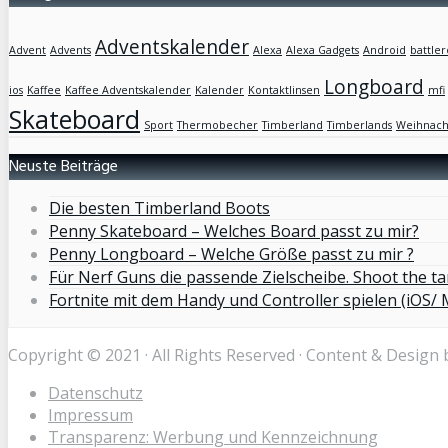
Adventskalender
Advent
Advents
Alexa
Alexa Gadgets
Android
battler
Longboard
ios
Kaffee
Kaffee Adventskalender
Kalender
Kontaktlinsen
mfi
Skateboard
Sport
Thermobecher
Timberland
Timberlands
Weihnach
Neuste Beiträge
Die besten Timberland Boots
Penny Skateboard – Welches Board passt zu mir?
Penny Longboard – Welche Größe passt zu mir ?
Für Nerf Guns die passende Zielscheibe. Shoot the ta
Fortnite mit dem Handy und Controller spielen (iOS/ 
Copyright © 2021 · All Rights Reserved · Content & Design 
Datenschutz
Impressum
Transparenz: Werbung und Kennzeichnung