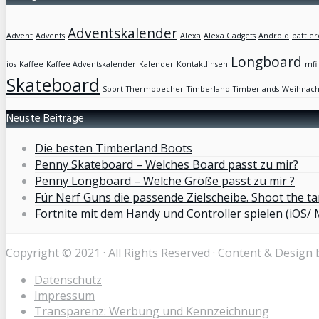
Adventskalender
Advent
Advents
Alexa
Alexa Gadgets
Android
battler
Longboard
ios
Kaffee
Kaffee Adventskalender
Kalender
Kontaktlinsen
mfi
Skateboard
Sport
Thermobecher
Timberland
Timberlands
Weihnach
Neuste Beiträge
Die besten Timberland Boots
Penny Skateboard – Welches Board passt zu mir?
Penny Longboard – Welche Größe passt zu mir ?
Für Nerf Guns die passende Zielscheibe. Shoot the ta
Fortnite mit dem Handy und Controller spielen (iOS/ 
Copyright © 2021 · All Rights Reserved · Content & Design 
Datenschutz
Impressum
Transparenz: Werbung und Kennzeichnung