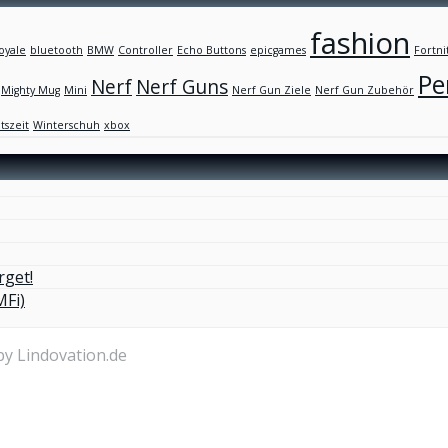
fashion
oyale
bluetooth
BMW
Controller
Echo Buttons
epicgames
Fortni
Pe
Nerf
Nerf Guns
Mighty Mug
Mini
Nerf Gun Ziele
Nerf Gun Zubehör
tszeit
Winterschuh
xbox
rget!
MFi)
by Lindovation.de