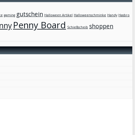
gutschein
te
gaming
Halloween Artikel
Halloweenschminke
Handy
Hasbro
Penny Board
nny
shoppen
Schießscheib