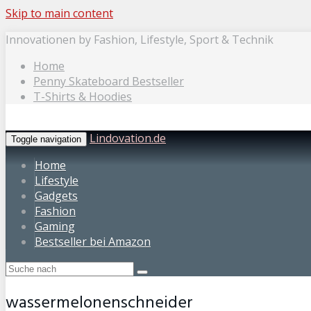
Skip to main content
Innovationen by Fashion, Lifestyle, Sport & Technik
Home
Penny Skateboard Bestseller
T-Shirts & Hoodies
Lindovation.de
Toggle navigation
Home
Lifestyle
Gadgets
Fashion
Gaming
Bestseller bei Amazon
wassermelonenschneider